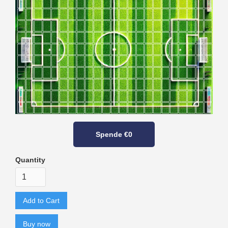
Spende
€0
Quantity
Buy now