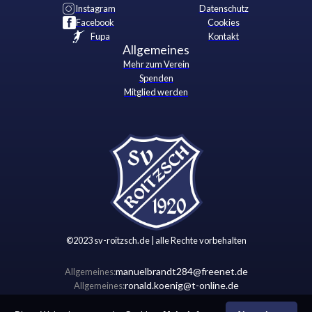
Instagram
Datenschutz
Facebook
Cookies
Fupa
Kontakt
Allgemeines
Mehr zum Verein
Spenden
Mitglied werden
©2023 sv-roitzsch.de | alle Rechte vorbehalten
manuelbrandt284@freenet.de
Allgemeines:
ronald.koenig@t-online.de
Allgemeines: