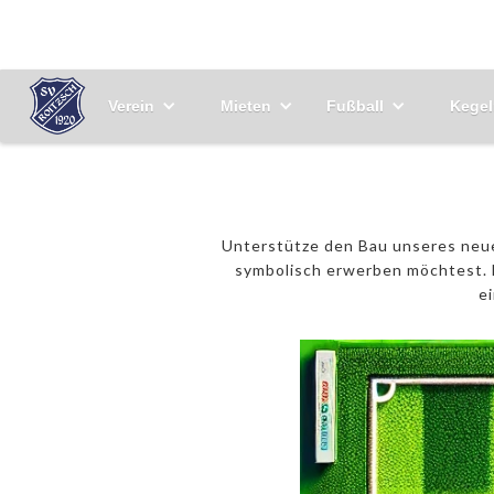
Verein
Mieten
Fußball
Kegel
Unterstütze den Bau unseres neuen
symbolisch erwerben möchtest. N
e
250€ 