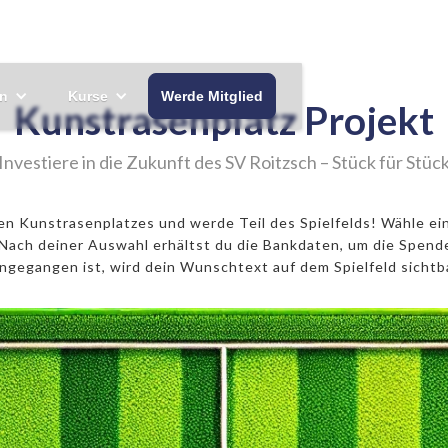
n
Kurse
Werde Mitglied
Kunstrasenplatz Projekt
Investiere in die Zukunft des SV Roitzsch – Stück für Stüc
 Kunstrasenplatzes und werde Teil des Spielfelds! Wähle ein
ach deiner Auswahl erhältst du die Bankdaten, um die Spend
ingegangen ist, wird dein Wunschtext auf dem Spielfeld sichtba
Eckfeld
500€ 11er
1000€ Mittelpunkt
5