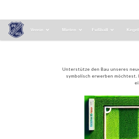
Verein
Mieten
Fußball
Kegel
Unterstütze den Bau unseres neuen
symbolisch erwerben möchtest. N
e
250€ 