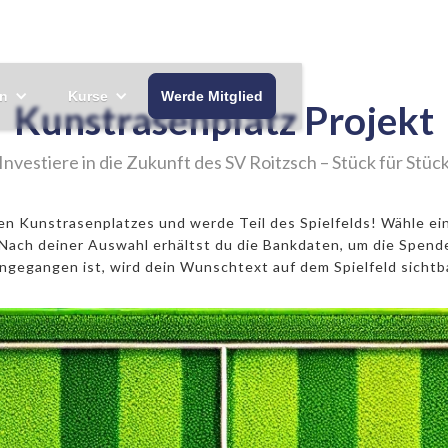
n
Kurse
Werde Mitglied
Kunstrasenplatz Projekt
Investiere in die Zukunft des SV Roitzsch – Stück für Stüc
 Kunstrasenplatzes und werde Teil des Spielfelds! Wähle ein
ach deiner Auswahl erhältst du die Bankdaten, um die Spend
ingegangen ist, wird dein Wunschtext auf dem Spielfeld sichtba
Eckfeld
500€ 11er
1000€ Mittelpunkt
5