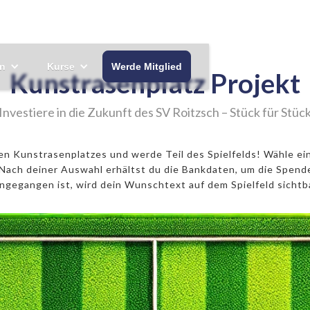
n
Kurse
Werde Mitglied
Kunstrasenplatz Projekt
Investiere in die Zukunft des SV Roitzsch – Stück für Stüc
 Kunstrasenplatzes und werde Teil des Spielfelds! Wähle ein
ach deiner Auswahl erhältst du die Bankdaten, um die Spend
ingegangen ist, wird dein Wunschtext auf dem Spielfeld sichtba
Eckfeld
500€ 11er
1000€ Mittelpunkt
5