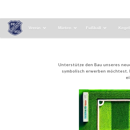
Verein
Mieten
Fußball
Kegel
Unterstütze den Bau unseres neuen
symbolisch erwerben möchtest. N
e
250€ 