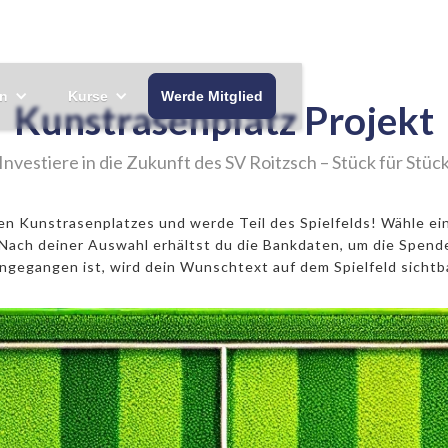
n
Kurse
Werde Mitglied
Kunstrasenplatz Projekt
Investiere in die Zukunft des SV Roitzsch – Stück für Stüc
 Kunstrasenplatzes und werde Teil des Spielfelds! Wähle ein
ach deiner Auswahl erhältst du die Bankdaten, um die Spend
ingegangen ist, wird dein Wunschtext auf dem Spielfeld sichtba
Eckfeld
500€ 11er
1000€ Mittelpunkt
5