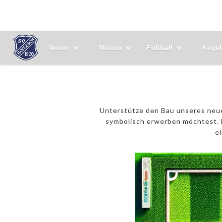
Verein
Mieten
Fußball
Kegel
Unterstütze den Bau unseres neuen
symbolisch erwerben möchtest. N
e
250€ 